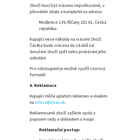
Zboží musí být vráceno nepoškozené, v
původním obalu a kompletní na adresu:
Modletice 139, Říčany 251 01, Česká
republika
Kupující nese náklady na vrácení zboží.
Částka bude vrácena do 14 dnů od
doručení zboží zpět nebo prokázání jeho
odeslání.
Pro odstoupení je možné využít vzorový
formulář.
6. Reklamace
Kupující může uplatnit reklamaci e-mailem
na
infocz@vivax.sk
.
Reklamované zboží zašlete spolu s
popisem vady a dokladem o koupi.
Reklamační postup: