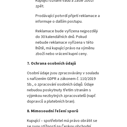
Kupující oznámí vadu a zašle zboží
zpět.
Prodávající potvrdí přijetí reklamace a
informuje o dalším postupu.
Reklamace bude vyřízena nejpozději
do 30 kalendářních dnů. Pokud
nebude reklamace vyřízena v této
lhůtě, má kupující právo na výměnu
zboží nebo vrácení kupní ceny.
7. Ochrana osobních údajů
Osobní údaje jsou zpracovávány v souladu
s nařízením GDPR a zákonem č. 110/2019
Sb., o zpracování osobních údajů. Údaje
nebudou poskytnuty třetím stranám s
výjimkou nezbytných zpracovatelů (např.
dopravců a platebních bran).
8. Mimosoudní řešení sporů
Kupující – spotřebitel má právo obrátit se
se svou stížností na Českou obchodní