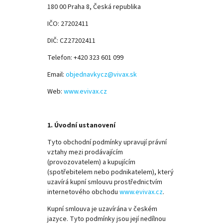
180 00 Praha 8, Česká republika
IČO: 27202411
DIČ: CZ27202411
Telefon: +420 323 601 099
Email:
objednavkycz@vivax.sk
Web:
www.evivax.cz
1. Úvodní ustanovení
Tyto obchodní podmínky upravují právní
vztahy mezi prodávajícím
(provozovatelem) a kupujícím
(spotřebitelem nebo podnikatelem), který
uzavírá kupní smlouvu prostřednictvím
internetového obchodu
www.evivax.cz
.
Kupní smlouva je uzavírána v českém
jazyce. Tyto podmínky jsou její nedílnou